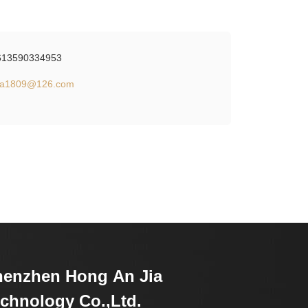
613590334953
isa1809@126.com
henzhen Hong An Jia
chnology Co.,Ltd.