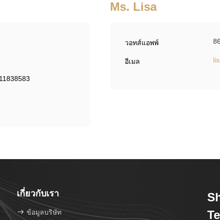
Ms. Lisa
8
วอทส์แอพพ์
l
อีเมล
11838583
เกี่ยวกับเรา
S
ข้อมูลบริษัท
Te