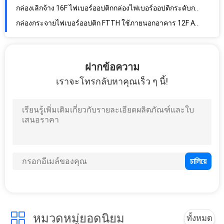
กล่องเลิกจ้าง 16F ไฟเบอร์ออปติกกล่องไฟเบอร์ออปติกระดับการป้องกัน IP65 กลางแจ้ง
กล่องกระจายไฟเบอร์ออปติก FTTH ใช้ภายนอกอาคาร 12F Access Terminal Box IP65
กล่องกระจายไฟเบอร์ Splitter 8 พอร์ต, ช่องต่อ SC ขั้วต่อเครือข่ายออปติคอล
กล่องกระจายไฟเบอร์ออปติกกันน้ำ 8 ชิ้นเอาต์พุตอะแดปเตอร์ MINI SC
ฝากข้อความ
1x8 Spliter กล่องกระจายไฟเบอร์ออปติกระดับการป้องกัน IP65 ABS
เราจะโทรกลับหาคุณเร็ว ๆ นี้!
กล่องเลิกจ้างไฟเบอร์ออปติก PC Ftth 285x190x110 มม. ใบรับรอง CE
กล่องกระจายไฟเบอร์กลางแจ้ง 24F กล่องเทอร์มินัลการเข้าถึง FTTH IP65
กล่องกระจายไฟเบอร์ออปติกป้องกันฝุ่น, กล่องเชื่อมต่อไฟเบอร์ออปติก ABS
กล่องกระจายไฟเบอร์ออปติก 8 เส้นกล่องแยกไฟเบอร์ออปติกแบบเปียกสำหรับ FTTH
กล่องกระจาย FTTH ในร่ม 8 Fibers Anti Aging UV Protection
ในร่ม IP30 FTTH Splitter Box, 48 Fibers Terminal Box ไฟเบอร์ออปติก
สายแพทช์ไฟเบอร์แบบมัลติ Aqua, สายแพทช์ LC LC Duplex OM3.0
สายแพทช์ไฟเบอร์ออปติกดูเพล็กซ์ LC LC SM G657A1 พร้อมสายกลม Uniboot
สายแพทช์ไฟเบอร์หุ้มเกราะสูญเสีย 3 มม., สายแพทช์ LC M12 ขั้วต่อกันน้ำ
หมวดหมู่ยอดนิยม
ทั้งหมด
Fiber Optic Enclosures Wall Mount, วัสดุไฟเบอร์ออปติก Enclosure PP