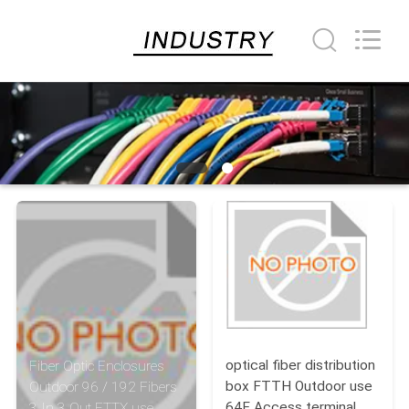
-
2025
Shenzhen
Hong
An
Jia
Technology
Co.,Ltd..
บ้าน
All
Rights
Reserved.
Developed
by
ECER
สินค้า
เกี่ยว
กับ
เรา
optical fiber distribution
Fiber Optic Enclosures
box FTTH Outdoor use
Outdoor 96 / 192 Fibers
ทัวร์
64F Access terminal
3 In 3 Out FTTX use