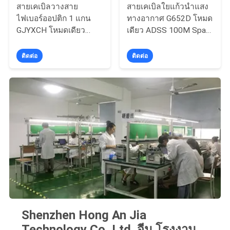
สายเคเบิลวางสาย
สายเคเบิลใยแก้วนำแสง
ไฟเบอร์ออปติก 1 แกน
ทางอากาศ G652D โหมด
GJYXCH โหมดเดียว
เดียว ADSS 100M Span
G657A2 FRP เสริมแจ็ค
All Dielectric 48 Cores
เก็ต LSZH
ติดต่อ
ติดต่อ
Shenzhen Hong An Jia
Technology Co.,Ltd. จีน โรงงาน