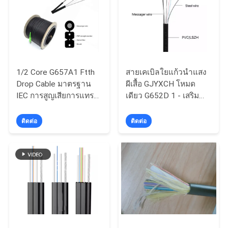
แผนผัง
เว็บไซต์
1/2 Core G657A1 Ftth
สายเคเบิลใยแก้วนำแสง
Drop Cable มาตรฐาน
ผีเสื้อ GJYXCH โหมด
นโยบาย
IEC การสูญเสียการแทรก
เดียว G652D 1 - เสริม
ต่ำ
ลวดเหล็กแกน 8 แกน
ความ
ติดต่อ
ติดต่อ
เป็น
ส่วน
ตัว