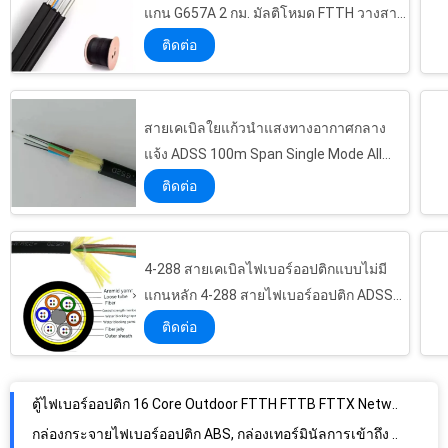
แกน G657A 2 กม. มัลติโหมด FTTH วางสาย
เคเบิล GJYXCH
ติดต่อ
สายเคเบิลใยแก้วนำแสงทางอากาศกลาง
แจ้ง ADSS 100m Span Single Mode All
Dielectric 24 Cores
ติดต่อ
4-288 สายเคเบิลไฟเบอร์ออปติกแบบไม่มี
แกนหลัก 4-288 สายไฟเบอร์ออปติก ADSS
แบบฝักเดี่ยว
ติดต่อ
ตู้ไฟเบอร์ออปติก 16 Core Outdoor FTTH FTTB FTTX Network PC / ABS Material
กล่องกระจายไฟเบอร์ออปติก ABS, กล่องเทอร์มินัลการเข้าถึง 16F