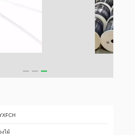
YXFCH
องไม้