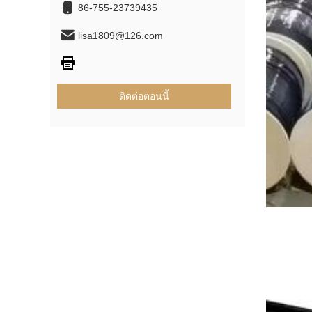
86-755-23739435
lisa1809@126.com
ติดต่อตอนนี้