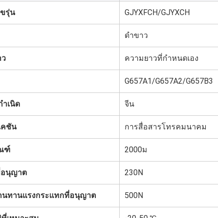
รุ่น
GJYXFCH/GJYXCH
ดำขาว
าว
ความยาวที่กำหนดเอง
G657A1/G657A2/G657B3
กำเนิด
จีน
เคชัน
การสื่อสารโทรคมนาคม
ัณฑ์
2000ม
ี่อนุญาต
230N
านทานแรงกระแทกที่อนุญาต
500N