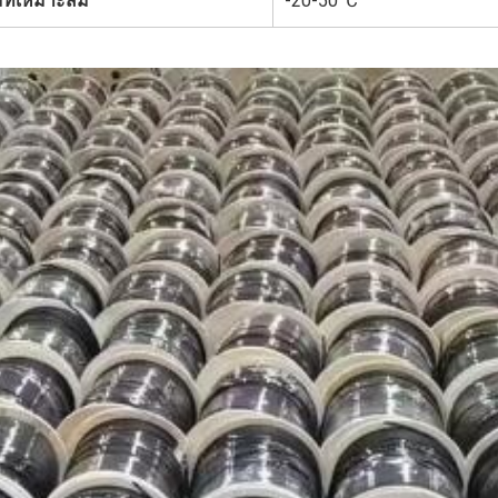
ิที่เหมาะสม
-20-50 ℃