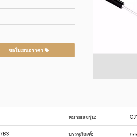
ขอใบเสนอราคา
GJ
หมายเลขรุ่น:
57B3
กล
บรรจุุภัณฑ์: