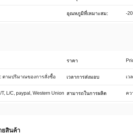
-2
อุณหภูมิที่เหมาะสม:
Pri
ราคา
: ตามปริมาณของการสั่งซื้อ
เวล
เวลาการส่งมอบ
/T, L/C, paypal, Western Union
คว
สามารถในการผลิต
ายสินค้า