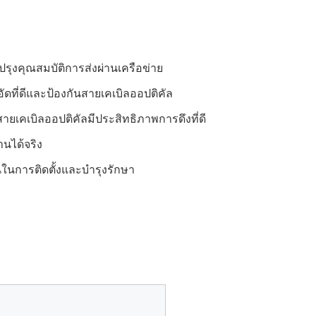
ปรุงคุณสมบัติการส่งผ่านเครือข่าย
ที่ดีและป้องกันสายเคเบิลออปติคัล
สายเคเบิลออปติคัลมีประสิทธิภาพการดึงที่ดี
านได้จริง
นในการติดตั้งและบำรุงรักษา