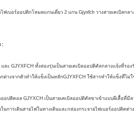
ลไฟเบอร์ออปติกโหมดแกนเดี่ยว 2 แกน Gjyxfch วางสายเคเบิลกลา
 :
ละ GJYXFCH ทั้งสองรุ่นเป็นสายเคเบิลออปติคัลกลางแจ้งที่รองรับ
ตกต่างจากตัวทำให้แข็งเป็นหลักGJYXFCH ใช้สารทำให้แข็งที่ไม่
ออปติคอล GJYXCH เป็นสายเคเบิลออปติคัลขาเข้าแบบผีเสื้อที่มีลวด
ยในการเดินสายไฟในทางเดินและกล่องกระจายไฟเบอร์ออปติคต่า