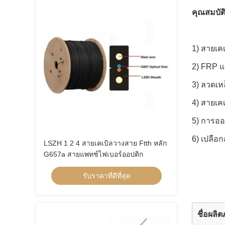
คุณสมบัต
1) สายเคเ
2) FRP แ
3) ลวดเหล
4) สายเค
5) การออ
6) เปลือ
LSZH 1 2 4 สายเคเบิลวางสาย Ftth หลัก
G657a สายแพทช์ไฟเบอร์ออปติก
รับราคาที่ดีที่สุด
ชื่อผลิต