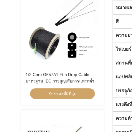
หมายเลข
สี
ความย
ไฟเบอร์
สถานที่
1/2 Core G657A1 Ftth Drop Cable
แอปพลิ
มาตรฐาน IEC การสูญเสียการแทรกต่ำ
บรรจุุภ
รับราคาที่ดีที่สุด
แรงดึงท
ความต้