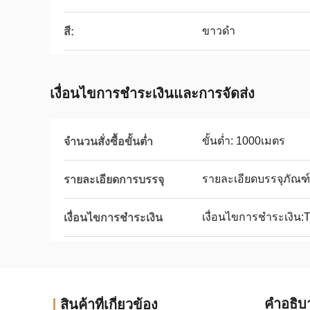
ขาวดำ
สี:
เงื่อนไขการชําระเงินและการจัดส่ง
ขั้นต่ำ: 1000เมตร
จำนวนสั่งซื้อขั้นต่ำ
รายละเอียดบรรจุภัณฑ์
รายละเอียดการบรรจุ
เงื่อนไขการชำระเงิน:T
เงื่อนไขการชำระเงิน
คําอธิบ
สินค้าที่เกี่ยวข้อง