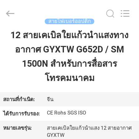
ออ
ปติก
LSZH
ผู้
สายไฟเบอร์ออปติก
ผลิต.
Copyright
©
12 สายเคเบิลใยแก้วนำแสงทาง
บ้าน
2021
-
2025
fibers-
อากาศ GYXTW G652D / SM
optics.com.
All
สินค้า
Rights
1500N สำหรับการสื่อสาร
Reserved.
Developed
by
ECER
โทรคมนาคม
เกี่ยว
กับ
สถานที่กำเนิด:
จีน
เรา
CE Rohs SGS ISO
ได้รับการรับรอง:
หมายเลขรุ่น:
สายเคเบิลใยแก้วนำแสง 12 สายอากาศ
ทัวร์
GYXTW