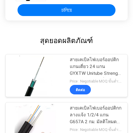
চালিয়ে
สุดยอดผลิตภัณฑ์
สายเคเบิลไฟเบอร์ออปติก
แกนเดี่ยว 24 แกน
GYXTW Unitube Strength
Member ลวดเหล็กคู่
Price : Negotiable MOQ:ขั้นต่ำ: 1000เมตร
ขนาน
ติดต่อ
สายเคเบิลไฟเบอร์ออปติกก
ลางแจ้ง 1/2/4 แกน
G657A 2 กม. มัลติโหมด
FTTH วางสายเคเบิล
Price : Negotiable MOQ:ขั้นต่ำ: 1,000 เมตร