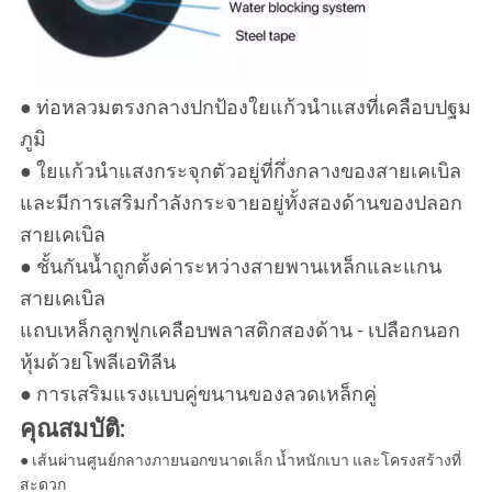
● ท่อหลวมตรงกลางปกป้องใยแก้วนำแสงที่เคลือบปฐม
ภูมิ
● ใยแก้วนำแสงกระจุกตัวอยู่ที่กึ่งกลางของสายเคเบิล
และมีการเสริมกำลังกระจายอยู่ทั้งสองด้านของปลอก
สายเคเบิล
● ชั้นกันน้ำถูกตั้งค่าระหว่างสายพานเหล็กและแกน
สายเคเบิล
แถบเหล็กลูกฟูกเคลือบพลาสติกสองด้าน - เปลือกนอก
หุ้มด้วยโพลีเอทิลีน
● การเสริมแรงแบบคู่ขนานของลวดเหล็กคู่
คุณสมบัติ:
● เส้นผ่านศูนย์กลางภายนอกขนาดเล็ก น้ำหนักเบา และโครงสร้างที่
สะดวก