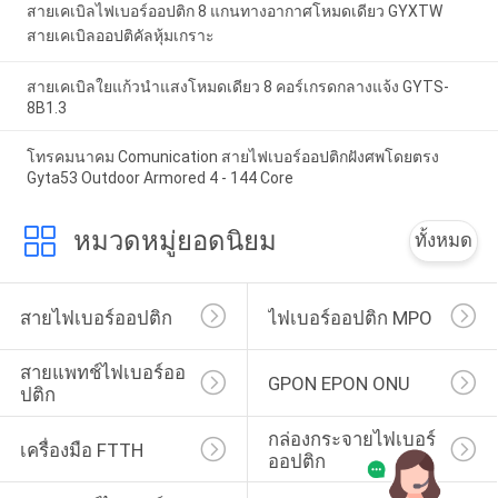
สายเคเบิลไฟเบอร์ออปติก 8 แกนทางอากาศโหมดเดียว GYXTW
สายเคเบิลออปติคัลหุ้มเกราะ
สายเคเบิลใยแก้วนำแสงโหมดเดียว 8 คอร์เกรดกลางแจ้ง GYTS-
8B1.3
โทรคมนาคม Comunication สายไฟเบอร์ออปติกฝังศพโดยตรง
Gyta53 Outdoor Armored 4 - 144 Core
หมวดหมู่ยอดนิยม
ทั้งหมด
สายไฟเบอร์ออปติก
ไฟเบอร์ออปติก MPO
สายแพทช์ไฟเบอร์ออ
GPON EPON ONU
ปติก
กล่องกระจายไฟเบอร์
เครื่องมือ FTTH
ออปติก