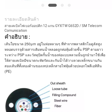
รายละเอียดสินค้า
สายเคเบิลไฟเบอร์ออปติก 12 แกน GYXTW G652D / SM Telecom
Comunication
คำอธิบาย :
เส้นใยขนาด 250μm อยู่ในท่อหลวมๆ ที่ทำจากพลาสติกโมดูลัสสูง
หลอดบรรจุด้วยสารเติมทนน้ำหลอดถูกห่อหุ้มด้วยชั้น PSP ตามยาว
ระหว่าง PSP และวัสดุปิดกั้นน้ำของท่อแบบหลวมนั้นถูกนำมาใช้เพื่อ
ให้สายเคเบิลมีขนาดกะทัดรัดและกันน้ำได้วางลวดเหล็กขนานกัน
สองเส้นที่ทั้งสองด้านของเทปเหล็กสายไฟหุ้มด้วยปลอกโพลีเอทิลีน
(PE)