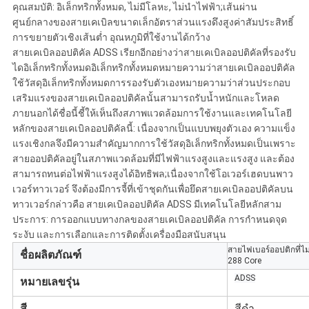
คุณสมบัติ: อิเล็กทริกทั้งหมด, ไม่มีโลหะ, ไม่นำไฟฟ้า;เส้นผ่าน
ศูนย์กลางของสายเคเบิลขนาดเล็กอัตราส่วนแรงดึงสูงค่าสัมประสิทธิ์
การขยายตัวเชิงเส้นต่ำ อุณหภูมิที่ใช้งานได้กว้าง
สายเคเบิลออปติคัล ADSS เรียกอีกอย่างว่าสายเคเบิลออปติคัลที่รองรับ
ไดอิเล็กทริกทั้งหมดอิเล็กทริกทั้งหมดหมายความว่าสายเคเบิลออปติคัล
ใช้วัสดุอิเล็กทริกทั้งหมดการรองรับตัวเองหมายความว่าส่วนประกอบ
เสริมแรงของสายเคเบิลออปติคัลนั้นสามารถรับน้ำหนักและโหลด
ภายนอกได้ชื่อนี้ชี้ให้เห็นถึงสภาพแวดล้อมการใช้งานและเทคโนโลยี
หลักของสายเคเบิลออปติคัลนี้: เนื่องจากเป็นแบบพยุงตัวเอง ความแข็ง
แรงเชิงกลจึงมีความสำคัญมากการใช้วัสดุอิเล็กทริกทั้งหมดเป็นเพราะ
สายออปติคัลอยู่ในสภาพแวดล้อมที่มีไฟฟ้าแรงสูงและแรงสูง และต้อง
สามารถทนต่อไฟฟ้าแรงสูงได้อิทธิพล;เนื่องจากใช้โอเวอร์เฮดบนพาว
เวอร์ทาวเวอร์ จึงต้องมีการจี้ที่เข้าชุดกันเพื่อยึดสายเคเบิลออปติคัลบน
ทาวเวอร์กล่าวคือ สายเคเบิลออปติคัล ADSS มีเทคโนโลยีหลักสาม
ประการ: การออกแบบทางกลของสายเคเบิลออปติคัล การกำหนดจุด
ระงับ และการเลือกและการติดตั้งเครื่องมือสนับสนุน
สายไฟเบอร์ออปติกที่ไ
ชื่อผลิตภัณฑ์
288 Core
ADSS
หมายเลขรุ่น
สี
สีดำ